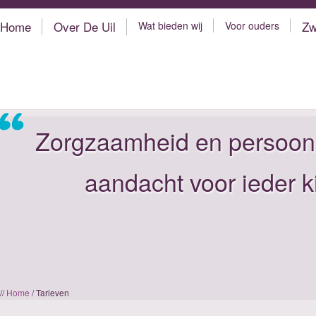
Home
Over De Uil
Zw
Wat bieden wij
Voor ouders
Zorgzaamheid en persoonl
aandacht voor ieder k
//
Home
/ Tarieven