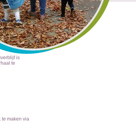
erblijf is
rhaal te
k te maken via