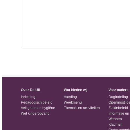
Over De Uil
Wat bieden wij
Voor ouders
Inrichting
Voeding
Dagindeling
Pedagogisch beleid
Weekmenu
Openingstijd
Veiligheid en hygiëne
Thema's en activiteiten
Ziektebeleid
Wet kinderopvang
Informatie en
Wennen
Klachten