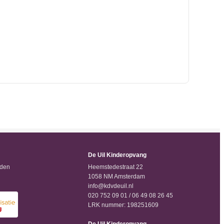
De Uil Kinderopvang
rden
Heemstedestraat 22
1058 NM Amsterdam
info@kdvdeuil.nl
020 752 09 01 / 06 49 08 26 45
LRK nummer: 198251609